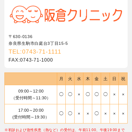
〒630-0136
奈良県生駒市白庭台3丁目15-5
TEL:0743-71-1111
FAX:0743-71-1000
月
火
水
木
金
土
日
祝
09:00～12:00
◯
◯
×
◯
◯
◯
×
×
（受付時間～11:30）
17:00～20:00
◯
◯
×
×
◯
×
×
×
(受付時間～19:30）
※初診および急性疾患（熱など）の受付は、午前11:00、午後19:00まで