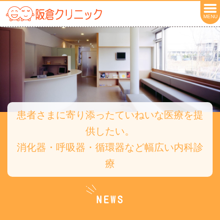
MENU
患者さまに寄り添ったていねいな医療を提
供したい。
消化器・呼吸器・循環器など幅広い内科診
療
NEWS